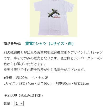
震電Tシャツ（Lサイズ・白）
商品番号43
幻の戦闘機と呼ばれる海軍局地戦闘機震電をデザインしたTシャツ
です。半そでのみの販売となります。色は白とシルバーグレーの2
色からお選びいただけます。
※実寸表記ですが若干誤差が生じる場合がございます。
■仕様：綿100％ ベトナム製
Lサイズ／身丈74cm・身巾55cm・肩巾50cm・袖丈22cm
￥2,800
（税込み/送料別）
数量：