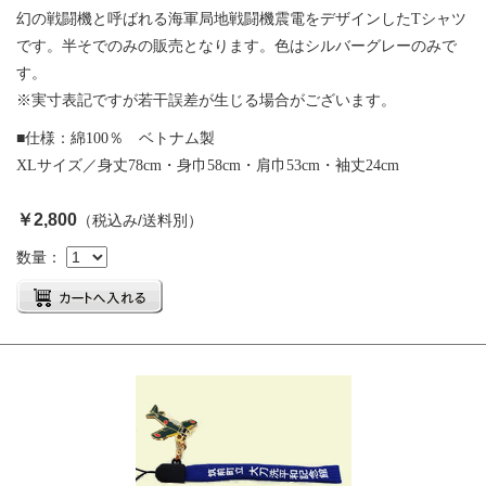
幻の戦闘機と呼ばれる海軍局地戦闘機震電をデザインした
T
シャツ
です。半そでのみの販売となります。色はシルバーグレーのみで
す。
※実寸表記ですが若干誤差が生じる場合がございます。
■仕様：綿
100
％ ベトナム製
XL
サイズ／身丈
78cm
・身巾
58cm
・肩巾
53cm
・袖丈
24cm
￥2,800
（税込み/送料別）
数量：