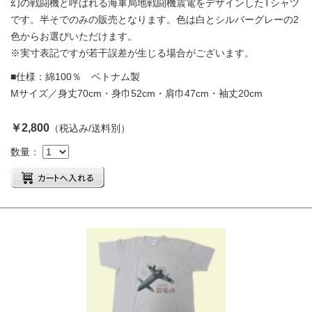
幻の戦闘機と呼ばれる海軍局地戦闘機震電をデザインしたTシャツ
です。半そでのみの販売となります。色は白とシルバーグレーの2
色からお選びいただけます。
※実寸表記ですが若干誤差が生じる場合がございます。
■仕様：綿100％ ベトナム製
Mサイズ／身丈70cm・身巾52cm・肩巾47cm・袖丈20cm
￥2,800
（税込み/送料別）
数量：