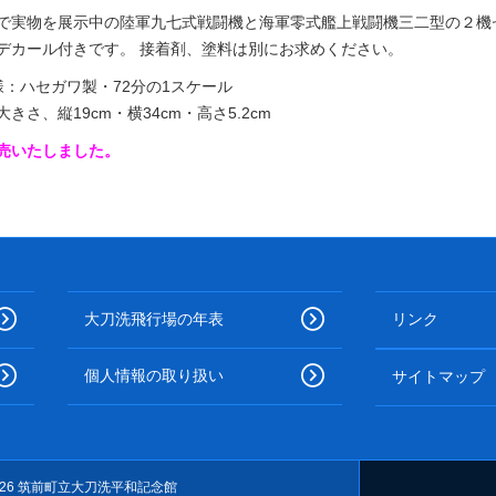
で実物を展示中の陸軍九七式戦闘機と海軍零式艦上戦闘機三二型の２機
デカール付きです。 接着剤、塗料は別にお求めください。
様：ハセガワ製・72分の1スケール
大きさ、縦19cm・横34cm・高さ5.2cm
売いたしました。
大刀洗飛行場の年表
リンク
個人情報の取り扱い
サイトマップ
 © 2026 筑前町立大刀洗平和記念館